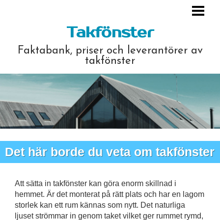
HEM
Takfönster
MONTERING
Faktabank, priser och leverantörer av
PRIS & KOSTNAD
takfönster
LEVERANTÖRER
FRÅGOR & SVAR
LÄNKAR
ARTIKLAR OCH ÖVRIGT
Det här borde du veta om takfönster
Att sätta in takfönster kan göra enorm skillnad i
hemmet. Är det monterat på rätt plats och har en lagom
storlek kan ett rum kännas som nytt. Det naturliga
ljuset strömmar in genom taket vilket ger rummet rymd,