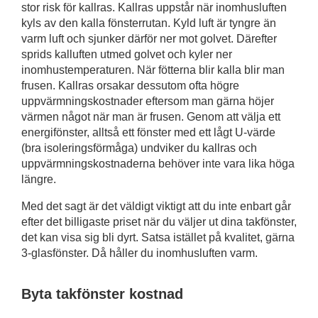
stor risk för kallras. Kallras uppstår när inomhusluften
kyls av den kalla fönsterrutan. Kyld luft är tyngre än
varm luft och sjunker därför ner mot golvet. Därefter
sprids kalluften utmed golvet och kyler ner
inomhustemperaturen. När fötterna blir kalla blir man
frusen. Kallras orsakar dessutom ofta högre
uppvärmningskostnader eftersom man gärna höjer
värmen något när man är frusen. Genom att välja ett
energifönster, alltså ett fönster med ett lågt U-värde
(bra isoleringsförmåga) undviker du kallras och
uppvärmningskostnaderna behöver inte vara lika höga
längre.
Med det sagt är det väldigt viktigt att du inte enbart går
efter det billigaste priset när du väljer ut dina takfönster,
det kan visa sig bli dyrt. Satsa istället på kvalitet, gärna
3-glasfönster. Då håller du inomhusluften varm.
Byta takfönster kostnad