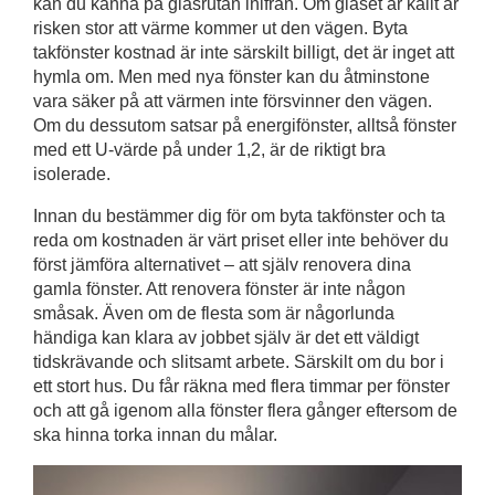
kan du känna på glasrutan inifrån. Om glaset är kallt är
risken stor att värme kommer ut den vägen. Byta
takfönster kostnad är inte särskilt billigt, det är inget att
hymla om. Men med nya fönster kan du åtminstone
vara säker på att värmen inte försvinner den vägen.
Om du dessutom satsar på energifönster, alltså fönster
med ett U-värde på under 1,2, är de riktigt bra
isolerade.
Innan du bestämmer dig för om byta takfönster och ta
reda om kostnaden är värt priset eller inte behöver du
först jämföra alternativet – att själv renovera dina
gamla fönster. Att renovera fönster är inte någon
småsak. Även om de flesta som är någorlunda
händiga kan klara av jobbet själv är det ett väldigt
tidskrävande och slitsamt arbete. Särskilt om du bor i
ett stort hus. Du får räkna med flera timmar per fönster
och att gå igenom alla fönster flera gånger eftersom de
ska hinna torka innan du målar.