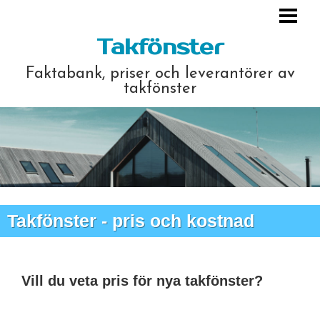
HEM
Takfönster
MONTERING
Faktabank, priser och leverantörer av
PRIS & KOSTNAD
takfönster
LEVERANTÖRER
FRÅGOR & SVAR
LÄNKAR
ARTIKLAR OCH ÖVRIGT
Takfönster - pris och kostnad
Vill du veta pris för nya takfönster?