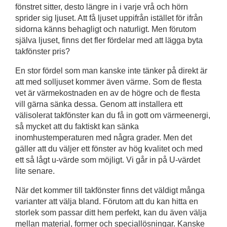
fönstret sitter, desto längre in i varje vrå och hörn
sprider sig ljuset. Att få ljuset uppifrån istället för ifrån
sidorna känns behagligt och naturligt. Men förutom
själva ljuset, finns det fler fördelar med att lägga byta
takfönster pris?
En stor fördel som man kanske inte tänker på direkt är
att med solljuset kommer även värme. Som de flesta
vet är värmekostnaden en av de högre och de flesta
vill gärna sänka dessa. Genom att installera ett
välisolerat takfönster kan du få in gott om värmeenergi,
så mycket att du faktiskt kan sänka
inomhustemperaturen med några grader. Men det
gäller att du väljer ett fönster av hög kvalitet och med
ett så lågt u-värde som möjligt. Vi går in på U-värdet
lite senare.
När det kommer till takfönster finns det väldigt många
varianter att välja bland. Förutom att du kan hitta en
storlek som passar ditt hem perfekt, kan du även välja
mellan material, former och speciallösningar. Kanske