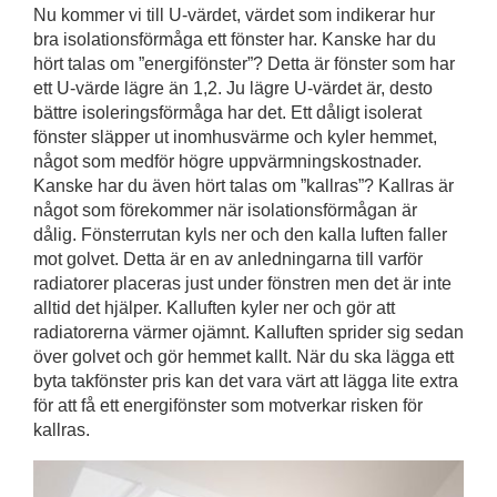
Nu kommer vi till U-värdet, värdet som indikerar hur
bra isolationsförmåga ett fönster har. Kanske har du
hört talas om ”energifönster”? Detta är fönster som har
ett U-värde lägre än 1,2. Ju lägre U-värdet är, desto
bättre isoleringsförmåga har det. Ett dåligt isolerat
fönster släpper ut inomhusvärme och kyler hemmet,
något som medför högre uppvärmningskostnader.
Kanske har du även hört talas om ”kallras”? Kallras är
något som förekommer när isolationsförmågan är
dålig. Fönsterrutan kyls ner och den kalla luften faller
mot golvet. Detta är en av anledningarna till varför
radiatorer placeras just under fönstren men det är inte
alltid det hjälper. Kalluften kyler ner och gör att
radiatorerna värmer ojämnt. Kalluften sprider sig sedan
över golvet och gör hemmet kallt. När du ska lägga ett
byta takfönster pris kan det vara värt att lägga lite extra
för att få ett energifönster som motverkar risken för
kallras.