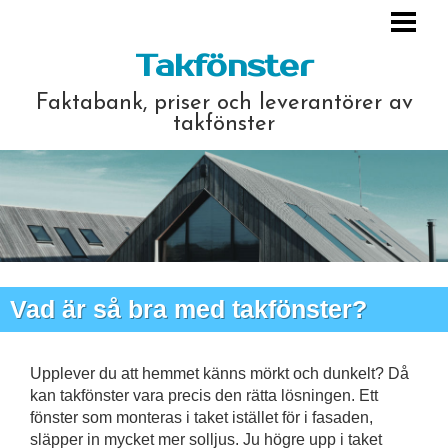
HEM
Takfönster
MONTERING
Faktabank, priser och leverantörer av
PRIS & KOSTNAD
takfönster
LEVERANTÖRER
FRÅGOR & SVAR
LÄNKAR
ARTIKLAR OCH ÖVRIGT
Vad är så bra med takfönster?
Upplever du att hemmet känns mörkt och dunkelt? Då
kan takfönster vara precis den rätta lösningen. Ett
fönster som monteras i taket istället för i fasaden,
släpper in mycket mer solljus. Ju högre upp i taket